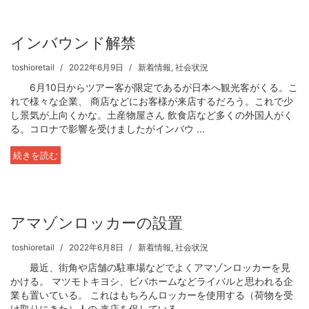
インバウンド解禁
toshioretail
2022年6月9日
新着情報
,
社会状況
6月10日からツアー客が限定であるが日本へ観光客がくる。こ
れで様々な企業、 商店などにお客様が来店するだろう。これで少
し景気が上向くかな。土産物屋さん 飲食店など多くの外国人がく
る。コロナで影響を受けましたがインバウ ...
続きを読む
アマゾンロッカーの設置
toshioretail
2022年6月8日
新着情報
,
社会状況
最近、街角や店舗の駐車場などでよくアマゾンロッカーを見
かける。 マツモトキヨシ、ビバホームなどライバルと思われる企
業も置いている。 これはもちろんロッカーを使用する（荷物を受
け取りにきた）人の 来店を促している。 ...