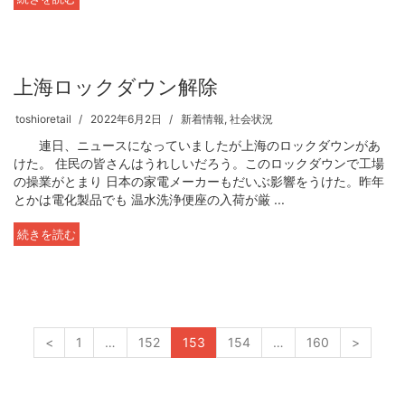
上海ロックダウン解除
toshioretail
2022年6月2日
新着情報
,
社会状況
連日、ニュースになっていましたが上海のロックダウンがあ
けた。 住民の皆さんはうれしいだろう。このロックダウンで工場
の操業がとまり 日本の家電メーカーもだいぶ影響をうけた。昨年
とかは電化製品でも 温水洗浄便座の入荷が厳 ...
続きを読む
<
1
…
152
153
154
…
160
>