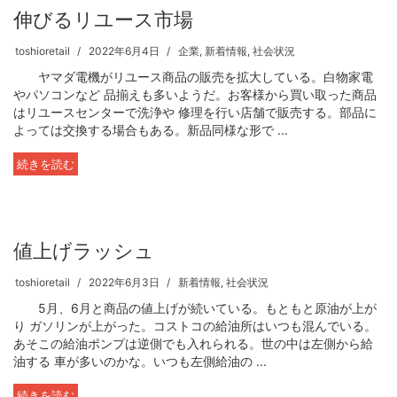
伸びるリユース市場
toshioretail
2022年6月4日
企業
,
新着情報
,
社会状況
ヤマダ電機がリユース商品の販売を拡大している。白物家電
やパソコンなど 品揃えも多いようだ。お客様から買い取った商品
はリユースセンターで洗浄や 修理を行い店舗で販売する。部品に
よっては交換する場合もある。新品同様な形で ...
続きを読む
値上げラッシュ
toshioretail
2022年6月3日
新着情報
,
社会状況
5月、6月と商品の値上げが続いている。もともと原油が上が
り ガソリンが上がった。コストコの給油所はいつも混んでいる。
あそこの給油ポンプは逆側でも入れられる。世の中は左側から給
油する 車が多いのかな。いつも左側給油の ...
続きを読む