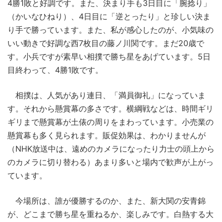
4勝1敗と好調です。また、決まり手も3日目に「腕捻り」
（かいなひねり）、4日目に「逆とったり」と珍しい決ま
り手で勝っています。また、私が感心したのが、小気味の
いい動きで好調な西7枚目の藤ノ川関です。まだ20歳で
す。小兵ですが素早い相撲で勝ち星をあげています。5日
目終わって、4勝1敗です。
相撲は、人気があり連日、「満員御礼」になっていま
す。それから懸賞幕の多さです。横綱戦などは、時間ギリ
ギリまで懸賞幕が土俵の周りをまわっています。小売業の
懸賞幕も多く見られます。販促効果は、わかりませんが
（NHK放送中は、遠めのカメラになったり力士の頭上から
のカメラに切り替わる）あまり多いと場内で歓声が上がっ
ています。
今場所は、誰が優勝するのか、また、新大関の安青錦
が、どこまで勝ち星を重ねるか、楽しみです。白熱する大