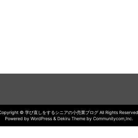
Copyright © 学び直しをするシニアの小売業ブログ All Rights Reserved
Powered by
WordPress
&
Dekiru Theme
by
Communitycom,Inc.