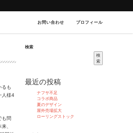
お問い合わせ
プロフィール
検索
検
索
最近の投稿
いるも
ナフサ不足
一人様4
コラボ商品
夏のデザイン
屋外売場拡大
ローリングストック
でも問
本来、