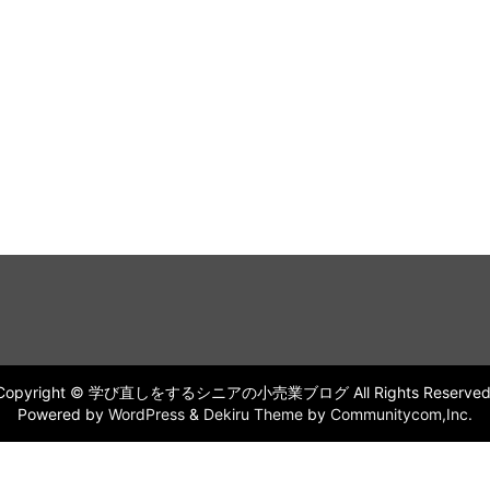
Copyright © 学び直しをするシニアの小売業ブログ All Rights Reserved
Powered by
WordPress
&
Dekiru Theme
by
Communitycom,Inc.