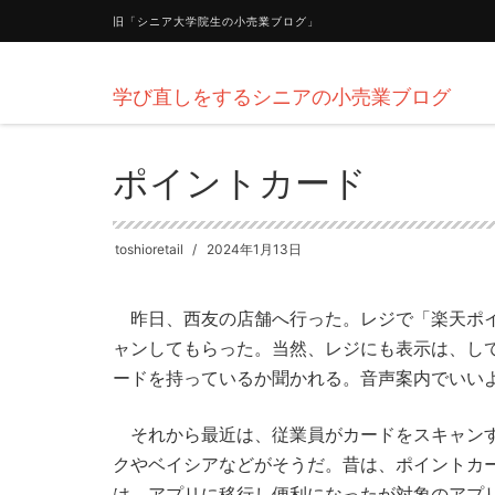
旧「シニア大学院生の小売業ブログ」
学び直しをするシニアの小売業ブログ
HOME
新着情報
ポイントカード
ポイントカード
toshioretail
2024年1月13日
昨日、西友の店舗へ行った。レジで「楽天ポイ
ャンしてもらった。当然、レジにも表示は、し
ードを持っているか聞かれる。音声案内でいい
それから最近は、従業員がカードをスキャンす
クやベイシアなどがそうだ。昔は、ポイントカ
は、アプリに移行し便利になったが対象のアプ