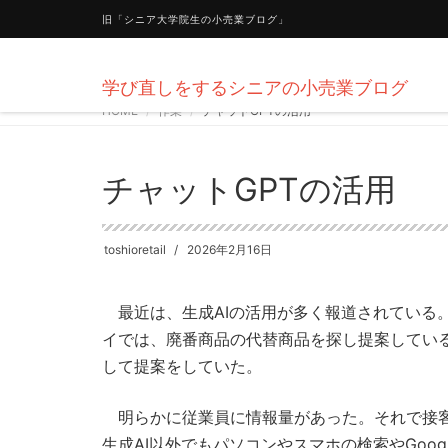
旧「シニア大学院生の小売業ブログ」
学び直しをするシニアの小売業ブログ
HOME
作業
チャットGPTの活用
チャットGPTの活用
toshioretail
2026年2月16日
最近は、生成AIの活用が多く報道されている
イでは、廃番商品の代替商品を探し提案してい
して提案をしていた。
明らかに従業員に情報量があった。それで接客
生成AI以外でもパソコンやスマホの検索やGoo