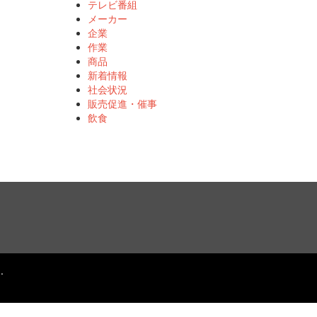
テレビ番組
メーカー
企業
作業
商品
新着情報
社会状況
販売促進・催事
飲食
.