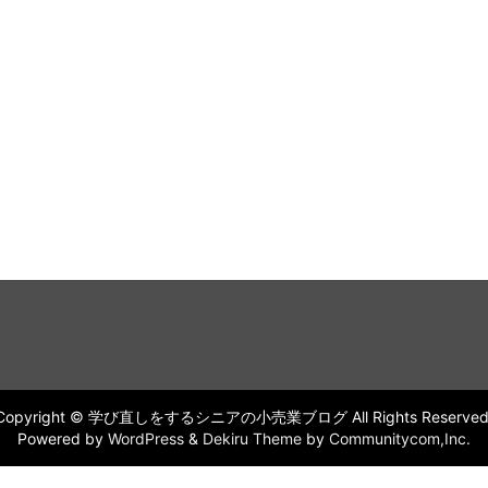
Copyright © 学び直しをするシニアの小売業ブログ All Rights Reserved
Powered by
WordPress
&
Dekiru Theme
by
Communitycom,Inc.