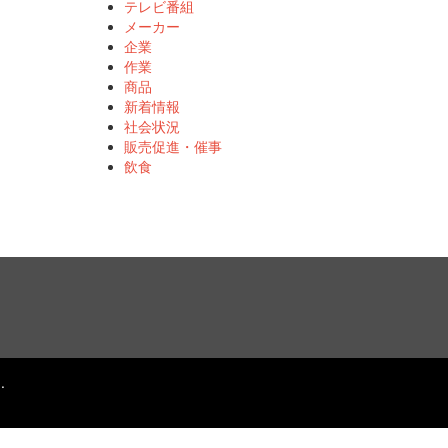
テレビ番組
メーカー
企業
作業
商品
新着情報
社会状況
販売促進・催事
飲食
.