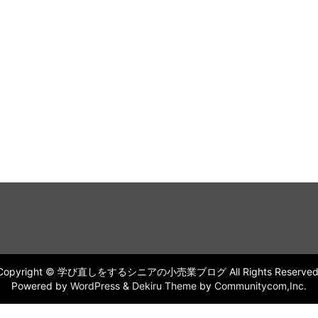
Copyright © 学び直しをするシニアの小売業ブログ All Rights Reserved
Powered by
WordPress
&
Dekiru Theme
by
Communitycom,Inc.