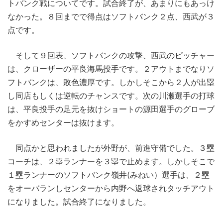
トバンク戦についてです。試合終了が、あまりにもあっけ
なかった。８回までで得点はソフトバンク２点、西武が３
点です。
そして９回表、ソフトバンクの攻撃、西武のピッチャー
は、クローザーの平良海馬投手です。２アウトまでなりソ
フトバンクは、敗色濃厚です。しかしそこから２人が出塁
し同店もしくは逆転のチャンスです。次の川瀬選手の打球
は、平良投手の足元を抜けショートの源田選手のグローブ
をかすめセンターは抜けます。
同点かと思われましたが外野が、前進守備でした。３塁
コーチは、２塁ランナーを３塁で止めます。しかしそこで
１塁ランナーのソフトバンク嶺井(みねい）選手は、２塁
をオーバランしセンターから内野へ返球されタッチアウト
になりました。試合終了になりました。