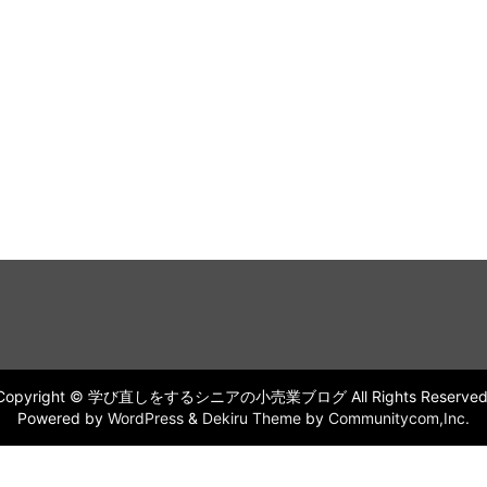
Copyright © 学び直しをするシニアの小売業ブログ All Rights Reserved
Powered by
WordPress
&
Dekiru Theme
by
Communitycom,Inc.