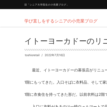
旧「シニア大学院生の小売業ブログ」
学び直しをするシニアの小売業ブログ
HOME
企業
イトーヨーカドーのリニューアル
イトーヨーカドーのリ
toshioretail
2022年7月16日
最近、イトーヨーカドーの幕張店がリニュー
1階にもってきた。入口そばに衣料品、そして
1階に衣食住を持ってきた形だ。以前衣料は2階
入口に衣料があるのは一時ウォルマートで見た