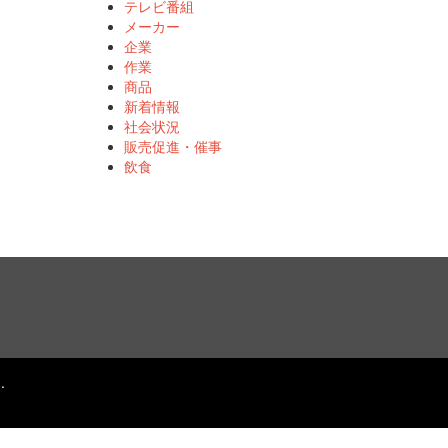
テレビ番組
メーカー
企業
作業
商品
新着情報
社会状況
販売促進・催事
飲食
.