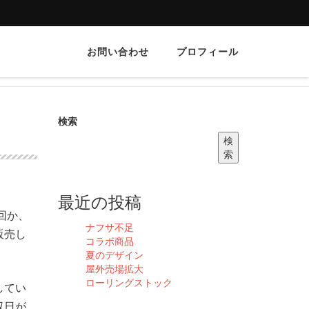
お問い合わせ
プロフィール
検索
検
索
最近の投稿
回か、
ナフサ不足
販売し
コラボ商品
夏のデザイン
屋外売場拡大
ローリングストック
してい
収日が