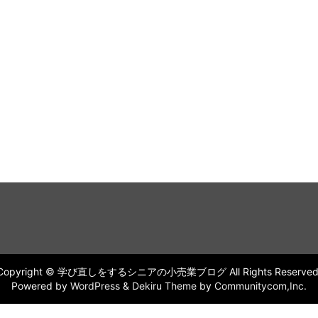
Copyright © 学び直しをするシニアの小売業ブログ All Rights Reserved
Powered by
WordPress
&
Dekiru Theme
by
Communitycom,Inc.