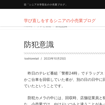
旧「シニア大学院生の小売業ブログ」
学び直しをするシニアの小売業ブログ
HOME
テレビ番組
防犯意識
防犯意識
toshioretail
2023年10月25日
昨日のテレビ番組「警察24時」でドラッグス
かご台車を回収していた者が、別の日の日中に
ていたということです。
防犯カメラの中には、回収時、店舗従業員と犯
た。小売業では、やはりいつもと違うことがあ