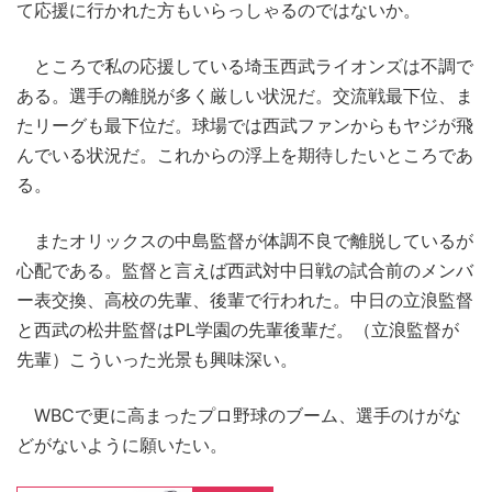
て応援に行かれた方もいらっしゃるのではないか。
ところで私の応援している埼玉西武ライオンズは不調で
ある。選手の離脱が多く厳しい状況だ。交流戦最下位、ま
たリーグも最下位だ。球場では西武ファンからもヤジが飛
んでいる状況だ。これからの浮上を期待したいところであ
る。
またオリックスの中島監督が体調不良で離脱しているが
心配である。監督と言えば西武対中日戦の試合前のメンバ
ー表交換、高校の先輩、後輩で行われた。中日の立浪監督
と西武の松井監督はPL学園の先輩後輩だ。（立浪監督が
先輩）こういった光景も興味深い。
WBCで更に高まったプロ野球のブーム、選手のけがな
どがないように願いたい。